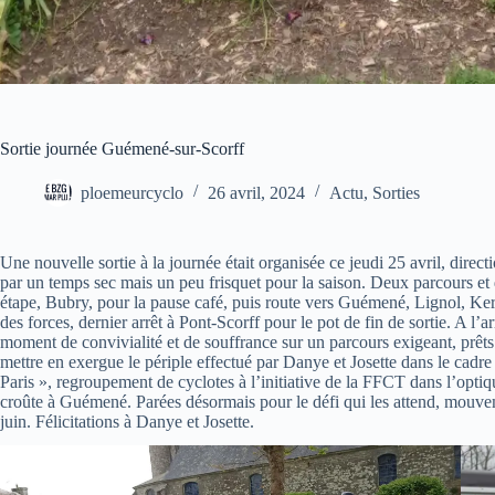
Sortie journée Guémené-sur-Scorff
ploemeurcyclo
26 avril, 2024
Actu
,
Sorties
Une nouvelle sortie à la journée était organisée ce jeudi 25 avril, dir
par un temps sec mais un peu frisquet pour la saison. Deux parcours e
étape, Bubry, pour la pause café, puis route vers Guémené, Lignol, Kern
des forces, dernier arrêt à Pont-Scorff pour le pot de fin de sortie. A l’a
moment de convivialité et de souffrance sur un parcours exigeant, prêts
mettre en exergue le périple effectué par Danye et Josette dans le cadre 
Paris », regroupement de cyclotes à l’initiative de la FFCT dans l’op
croûte à Guémené. Parées désormais pour le défi qui les attend, mouve
juin. Félicitations à Danye et Josette.