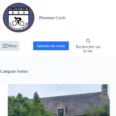
Passer
au
contenu
Ploemeur Cyclo
Menu
Calendrier des sorties
Rechercher sur
le site
Catégorie
Sorties