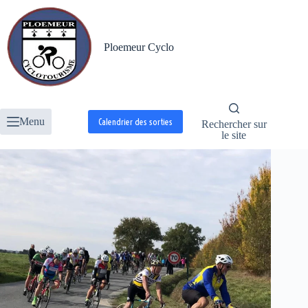
Passer
au
contenu
Ploemeur Cyclo
Menu
Calendrier des sorties
Rechercher sur
le site