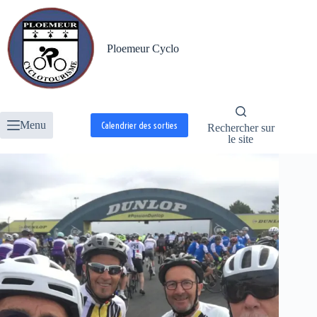
Passer
au
contenu
Ploemeur Cyclo
Menu
Calendrier des sorties
Rechercher sur
le site